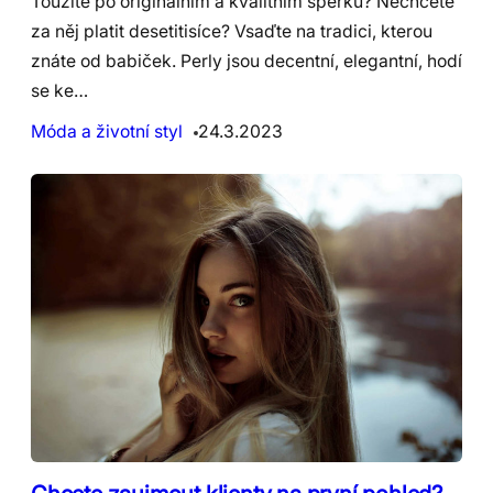
Toužíte po originálním a kvalitním šperku? Nechcete
za něj platit desetitisíce? Vsaďte na tradici, kterou
znáte od babiček. Perly jsou decentní, elegantní, hodí
se ke…
Móda a životní styl
24.3.2023