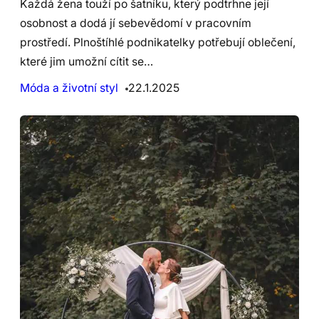
Každá žena touží po šatníku, který podtrhne její
osobnost a dodá jí sebevědomí v pracovním
prostředí. Plnoštíhlé podnikatelky potřebují oblečení,
které jim umožní cítit se…
Móda a životní styl
22.1.2025