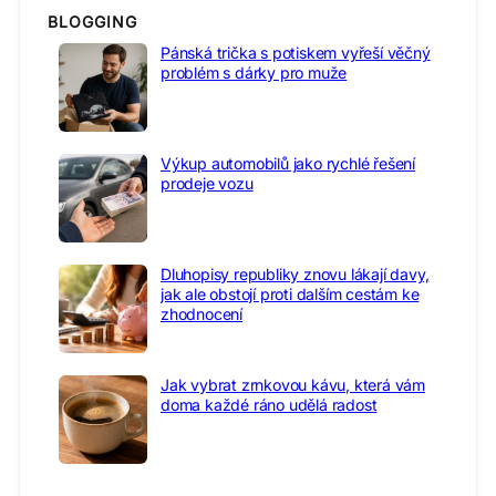
BLOGGING
Pánská trička s potiskem vyřeší věčný
problém s dárky pro muže
Výkup automobilů jako rychlé řešení
prodeje vozu
Dluhopisy republiky znovu lákají davy,
jak ale obstojí proti dalším cestám ke
zhodnocení
Jak vybrat zrnkovou kávu, která vám
doma každé ráno udělá radost