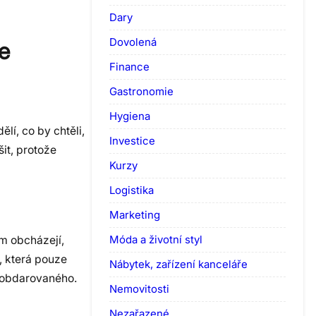
Dary
Dovolená
e
Finance
Gastronomie
Hygiena
lí, co by chtěli,
Investice
it, protože
Kurzy
Logistika
Marketing
Móda a životní styl
ém obcházejí,
, která pouze
Nábytek, zařízení kanceláře
u obdarovaného.
Nemovitosti
Nezařazené