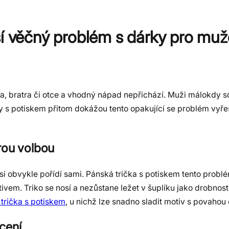
ší věčný problém s dárky pro muž
era, bratra či otce a vhodný nápad nepřichází. Muži málokdy sdě
y s potiskem přitom dokážou tento opakující se problém vyřeš
rou volbou
i obvykle pořídí sami. Pánská trička s potiskem tento probl
ivem. Triko se nosí a nezůstane ležet v šuplíku jako drobnost
trička s potiskem
, u nichž lze snadno sladit motiv s povaho
ocení