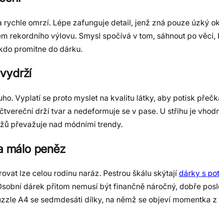
a rychle omrzí. Lépe zafunguje detail, jenž zná pouze úzký ok
atem rekordního výlovu. Smysl spočívá v tom, sáhnout po věci,
ěkdo promítne do dárku.
 vydrží
ho. Vyplatí se proto myslet na kvalitu látky, aby potisk přečk
vereční drží tvar a nedeformuje se v pase. U střihu je vhodn
užů převažuje nad módními trendy.
za málo peněz
at lze celou rodinu naráz. Pestrou škálu skýtají
dárky s po
 Osobní dárek přitom nemusí být finančně náročný, dobře posl
zzle A4 se sedmdesáti dílky, na němž se objeví momentka z