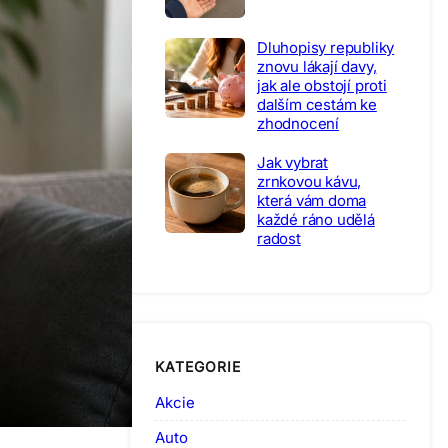
Dluhopisy republiky
znovu lákají davy,
jak ale obstojí proti
dalším cestám ke
zhodnocení
Jak vybrat
zrnkovou kávu,
která vám doma
každé ráno udělá
radost
KATEGORIE
Akcie
Auto