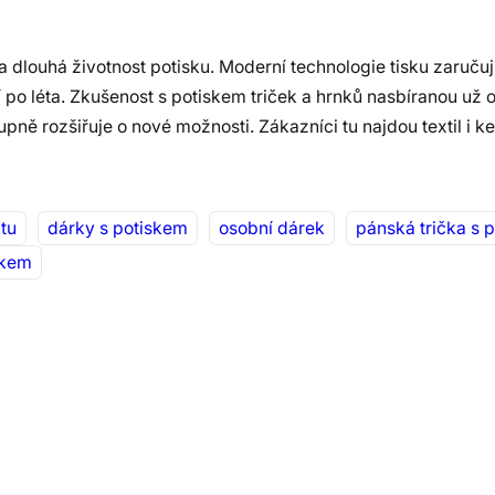
dlouhá životnost potisku. Moderní technologie tisku zaručují
 po léta. Zkušenost s potiskem triček a hrnků nasbíranou už
upně rozšiřuje o nové možnosti. Zákazníci tu najdou textil i 
átu
dárky s potiskem
osobní dárek
pánská trička s 
skem