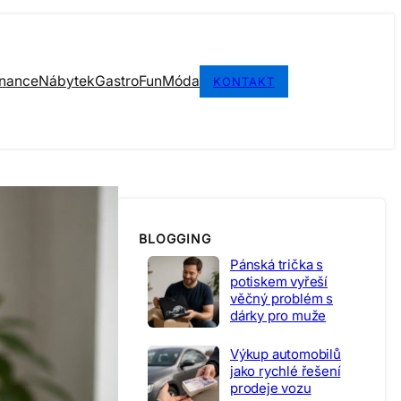
inance
Nábytek
Gastro
Fun
Móda
KONTAKT
BLOGGING
Pánská trička s
potiskem vyřeší
věčný problém s
dárky pro muže
Výkup automobilů
jako rychlé řešení
prodeje vozu