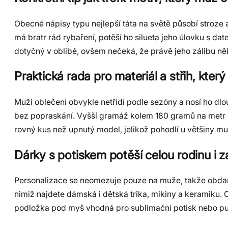
Obecné nápisy typu nejlepší táta na světě působí stroze 
má bratr rád rybaření, potěší ho silueta jeho úlovku s d
dotyčný v oblibě, ovšem nečeká, že právě jeho zálibu n
Praktická rada pro materiál a střih, který
Muži oblečení obvykle netřídí podle sezóny a nosí ho dlou
bez popraskání. Vyšší gramáž kolem 180 gramů na metr čt
rovný kus než upnutý model, jelikož pohodlí u většiny m
Dárky s potiskem potěší celou rodinu i 
Personalizace se neomezuje pouze na muže, takže obdarov
nimiž najdete dámská i dětská trika, mikiny a keramiku.
podložka pod myš vhodná pro sublimační potisk nebo pu