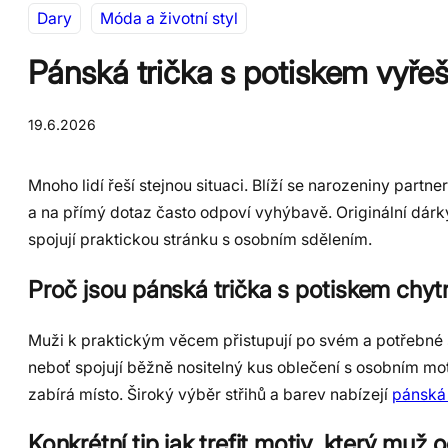
Dary
Móda a životní styl
Pánská trička s potiskem vyře
19.6.2026
Mnoho lidí řeší stejnou situaci. Blíží se narozeniny partn
a na přímý dotaz často odpoví vyhýbavě. Originální dárk
spojují praktickou stránku s osobním sdělením.
Proč jsou pánská trička s potiskem chyt
Muži k praktickým věcem přistupují po svém a potřebné s
neboť spojují běžně nositelný kus oblečení s osobním mot
zabírá místo. Široký výběr střihů a barev nabízejí
pánská 
Konkrétní tip jak trefit motiv, který muž 