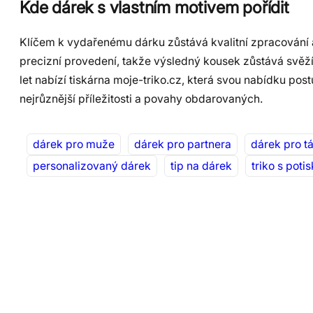
Kde dárek s vlastním motivem pořídit
Klíčem k vydařenému dárku zůstává kvalitní zpracování a 
precizní provedení, takže výsledný kousek zůstává svěží
let nabízí tiskárna moje-triko.cz, která svou nabídku post
nejrůznější příležitosti a povahy obdarovaných.
dárek pro muže
dárek pro partnera
dárek pro t
personalizovaný dárek
tip na dárek
triko s poti