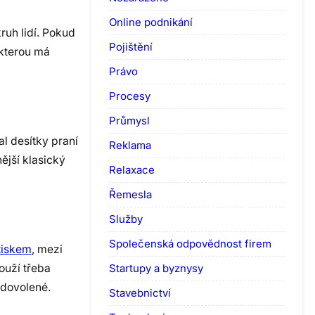
Online podnikání
ruh lidí. Pokud
Pojištění
 kterou má
Právo
Procesy
Průmysl
al desítky praní
Reklama
ější klasický
Relaxace
Řemesla
Služby
Společenská odpovědnost firem
tiskem
, mezi
Startupy a byznysy
ouží třeba
 dovolené.
Stavebnictví