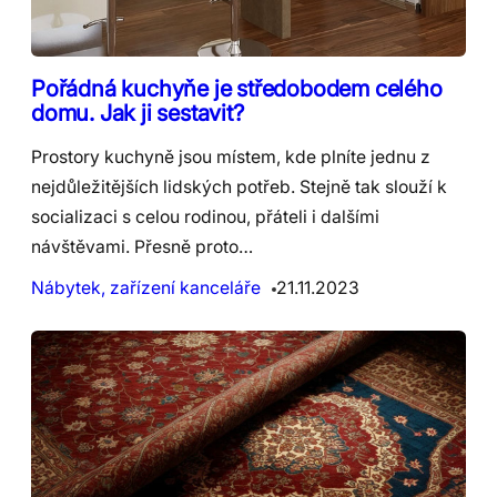
Pořádná kuchyňe je středobodem celého
domu. Jak ji sestavit?
Prostory kuchyně jsou místem, kde plníte jednu z
nejdůležitějších lidských potřeb. Stejně tak slouží k
socializaci s celou rodinou, přáteli i dalšími
návštěvami. Přesně proto…
Nábytek, zařízení kanceláře
21.11.2023