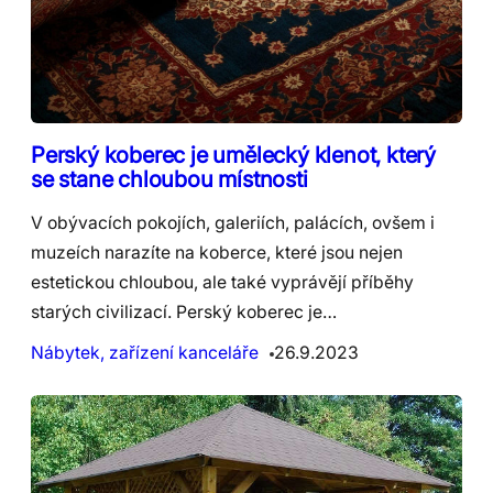
Perský koberec je umělecký klenot, který
se stane chloubou místnosti
V obývacích pokojích, galeriích, palácích, ovšem i
muzeích narazíte na koberce, které jsou nejen
estetickou chloubou, ale také vyprávějí příběhy
starých civilizací. Perský koberec je…
Nábytek, zařízení kanceláře
26.9.2023