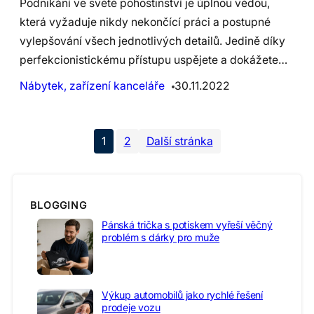
Podnikání ve světě pohostinství je úplnou vědou,
která vyžaduje nikdy nekončící práci a postupné
vylepšování všech jednotlivých detailů. Jedině díky
perfekcionistickému přístupu uspějete a dokážete…
Nábytek, zařízení kanceláře
30.11.2022
1
2
Další stránka
BLOGGING
Pánská trička s potiskem vyřeší věčný
problém s dárky pro muže
Výkup automobilů jako rychlé řešení
prodeje vozu