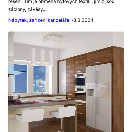
řešení. Tím je obměna bytových textilií, jimiž jsou
záclony, závěsy,…
Nábytek, zařízení kanceláře
8.8.2024