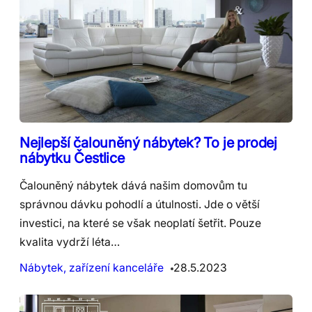
Nejlepší čalouněný nábytek? To je prodej
nábytku Čestlice
Čalouněný nábytek dává našim domovům tu
správnou dávku pohodlí a útulnosti. Jde o větší
investici, na které se však neoplatí šetřit. Pouze
kvalita vydrží léta…
Nábytek, zařízení kanceláře
28.5.2023