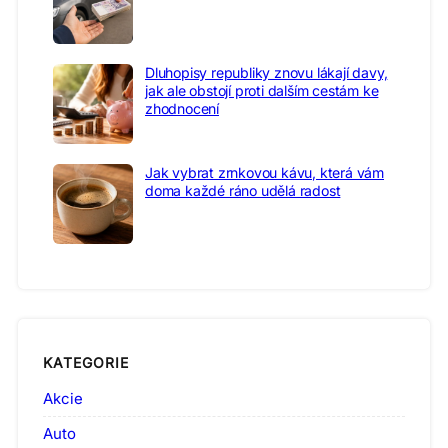
Dluhopisy republiky znovu lákají davy,
jak ale obstojí proti dalším cestám ke
zhodnocení
Jak vybrat zrnkovou kávu, která vám
doma každé ráno udělá radost
KATEGORIE
Akcie
Auto