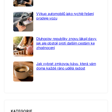
Výkup automobilů jako rychlé řešení
prodeje vozu
Dluhopisy republiky znovu lákají davy,
jak ale obstojí proti dalším cestám ke
zhodnocení
Jak vybrat zrnkovou kávu, která vám
doma každé ráno udělá radost
KATEGORIE