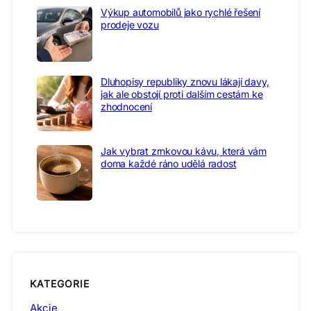
Výkup automobilů jako rychlé řešení
prodeje vozu
Dluhopisy republiky znovu lákají davy,
jak ale obstojí proti dalším cestám ke
zhodnocení
Jak vybrat zrnkovou kávu, která vám
doma každé ráno udělá radost
KATEGORIE
Akcie