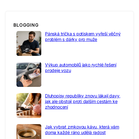
BLOGGING
Pánská trička s potiskem vyřeší věčný
problém s dárky pro muže
Výkup automobilů jako rychlé řešení
prodeje vozu
Dluhopisy republiky znovu lákají davy,
jak ale obstojí proti dalším cestám ke
zhodnocení
Jak vybrat zrnkovou kávu, která vám
doma každé ráno udělá radost