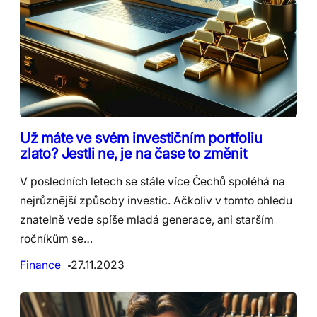
Už máte ve svém investičním portfoliu
zlato? Jestli ne, je na čase to změnit
V posledních letech se stále více Čechů spoléhá na
nejrůznější způsoby investic. Ačkoliv v tomto ohledu
znatelně vede spíše mladá generace, ani starším
ročníkům se…
Finance
27.11.2023