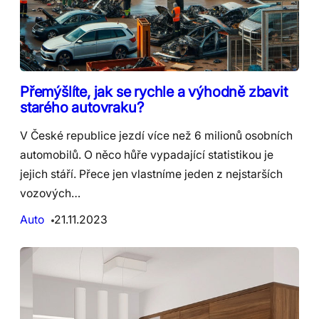
Přemýšlíte, jak se rychle a výhodně zbavit
starého autovraku?
V České republice jezdí více než 6 milionů osobních
automobilů. O něco hůře vypadající statistikou je
jejich stáří. Přece jen vlastníme jeden z nejstarších
vozových…
Auto
21.11.2023