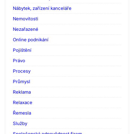
Nábytek, zařízení kanceláře
Nemovitosti
Nezařazené
Online podnikání
Pojištění
Právo
Procesy
Průmysl
Reklama
Relaxace
Řemesla
Služby
Společenská odpovědnost firem