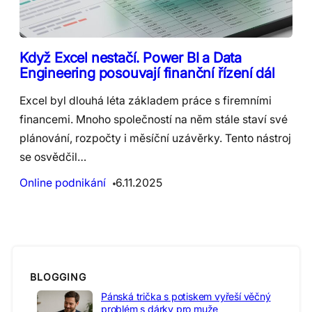
Když Excel nestačí. Power BI a Data
Engineering posouvají finanční řízení dál
Excel byl dlouhá léta základem práce s firemními
financemi. Mnoho společností na něm stále staví své
plánování, rozpočty i měsíční uzávěrky. Tento nástroj
se osvědčil…
Online podnikání
6.11.2025
BLOGGING
Pánská trička s potiskem vyřeší věčný
problém s dárky pro muže