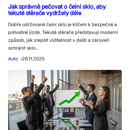
Jak správně pečovat o čelní sklo, aby
tekuté stěrače vydržely déle
Dobře udržované čelní sklo je klíčem k bezpečné a
pohodlné jízdě. Tekuté stěrače představují moderní
způsob, jak zlepšit viditelnost v dešti a zároveň
ochránit sklo…
Auto
26.11.2025