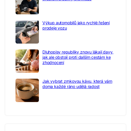
Výkup automobilů jako rychlé řešení
prodeje vozu
Dluhopisy republiky znovu lákají davy,
jak ale obstojí proti dalším cestám ke
zhodnocení
Jak vybrat zrnkovou kávu, která vám
doma každé ráno udělá radost