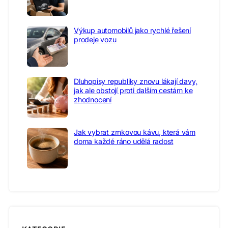
Výkup automobilů jako rychlé řešení
prodeje vozu
Dluhopisy republiky znovu lákají davy,
jak ale obstojí proti dalším cestám ke
zhodnocení
Jak vybrat zrnkovou kávu, která vám
doma každé ráno udělá radost