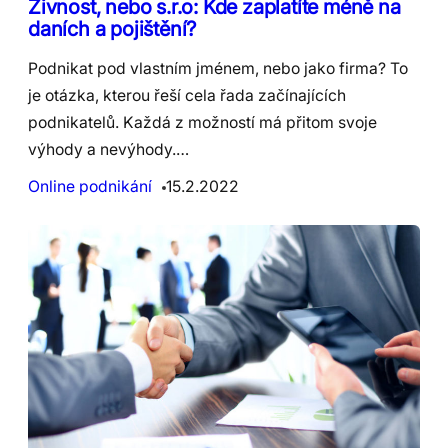
Živnost, nebo s.r.o: Kde zaplatíte méně na
daních a pojištění?
Podnikat pod vlastním jménem, nebo jako firma? To
je otázka, kterou řeší cela řada začínajících
podnikatelů. Každá z možností má přitom svoje
výhody a nevýhody.…
Online podnikání
15.2.2022