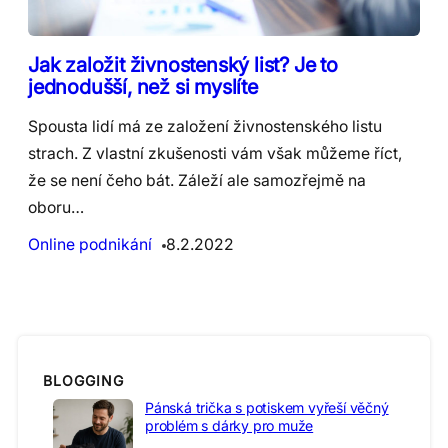
Jak založit živnostenský list? Je to
jednodušší, než si myslíte
Spousta lidí má ze založení živnostenského listu
strach. Z vlastní zkušenosti vám však můžeme říct,
že se není čeho bát. Záleží ale samozřejmě na
oboru…
Online podnikání
8.2.2022
BLOGGING
Pánská trička s potiskem vyřeší věčný
problém s dárky pro muže