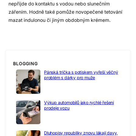
nepřijde do kontaktu s vodou nebo slunečním
zářením. Hodně také pomůže novopečené tetování
mazat indulonou či jiným obdobným krémem.
BLOGGING
Pánská trička s potiskem vyřeší věčný
problém s dárky pro muže
Výkup automobilů jako rychlé řešení
prodeje vozu
Dluhopisy republiky znovu lákají davy,