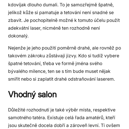
kdovíjak dlouho dumali. To je samozřejmě špatně,
jelikož kůže si pamatuje a tetování není snadné se
zbavit. Je pochopitelně možné k tomuto účelu použít
adekvátní laser, nicméně ten rozhodně není
dokonalý.
Nejenže je jeho použití poměrně drahé, ale rovněž po
takovém zákroku zůstávají jizvy. Kdo si tudíž vybere
špatné tetování, třeba ve formě jména svého
bývalého milence, ten se s tím bude muset nějak
smířit nebo si zaplatit drahé odstraňování laserem.
Vhodný salon
Důležité rozhodnutí je také výběr místa, respektive
samotného tatéra. Existuje celá řada amatérů, kteří
jsou skutečně docela dobří a zároveň levní. Ti ovšem