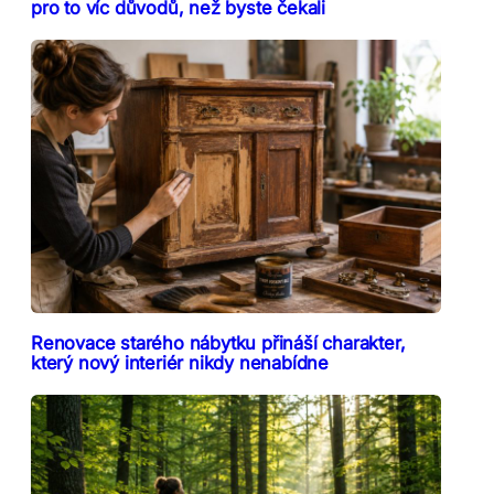
pro to víc důvodů, než byste čekali
Renovace starého nábytku přináší charakter,
který nový interiér nikdy nenabídne