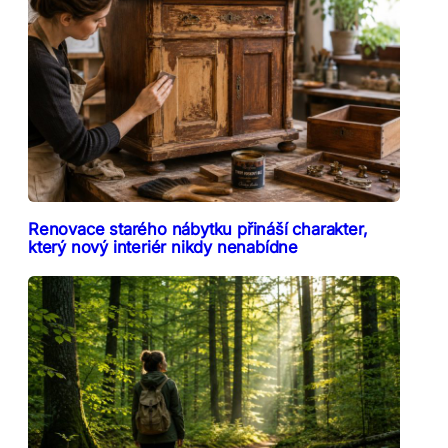
Renovace starého nábytku přináší charakter,
který nový interiér nikdy nenabídne