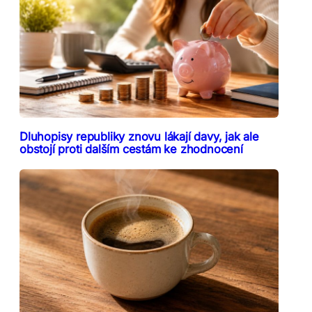
Dluhopisy republiky znovu lákají davy, jak ale
obstojí proti dalším cestám ke zhodnocení