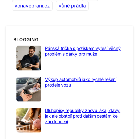
vonaveprani.cz
vůně prádla
BLOGGING
Pánská trička s potiskem vyřeší věčný
problém s dárky pro muže
Výkup automobilů jako rychlé řešení
prodeje vozu
Dluhopisy republiky znovu lákají davy,
jak ale obstojí proti dalším cestám ke
zhodnocení