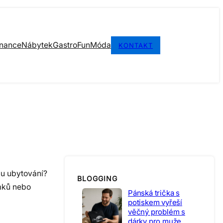
inance
Nábytek
Gastro
Fun
Móda
KONTAKT
pu ubytování?
BLOGGING
mků nebo
Pánská trička s
potiskem vyřeší
věčný problém s
dárky pro muže