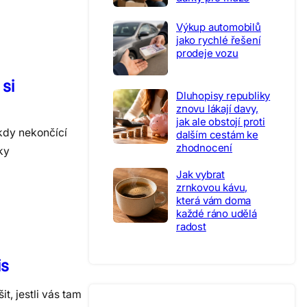
Výkup automobilů
jako rychlé řešení
prodeje vozu
 si
Dluhopisy republiky
znovu lákají davy,
jak ale obstojí proti
ikdy nekončící
dalším cestám ke
zhodnocení
ky
Jak vybrat
zrnkovou kávu,
která vám doma
každé ráno udělá
radost
is
t, jestli vás tam