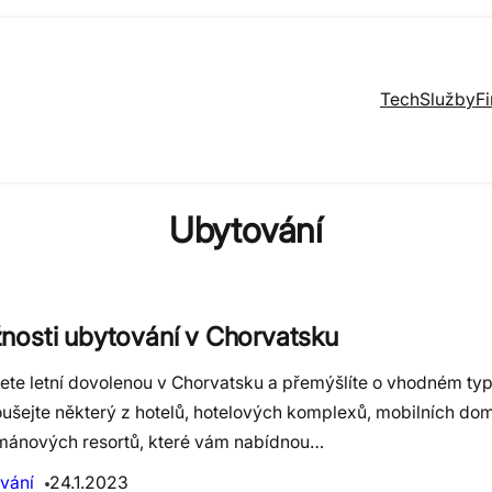
Tech
Služby
F
Ubytování
nosti ubytování v Chorvatsku
jete letní dovolenou v Chorvatsku a přemýšlíte o vhodném ty
ušejte některý z hotelů, hotelových komplexů, mobilních do
mánových resortů, které vám nabídnou…
vání
24.1.2023