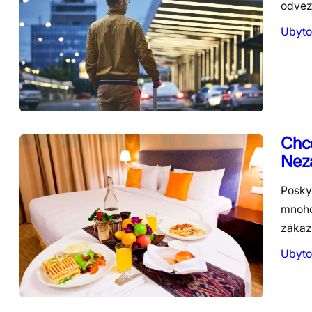
odvez
Ubyto
Chce
Neza
Posky
mnoho 
zákaz
Ubyto