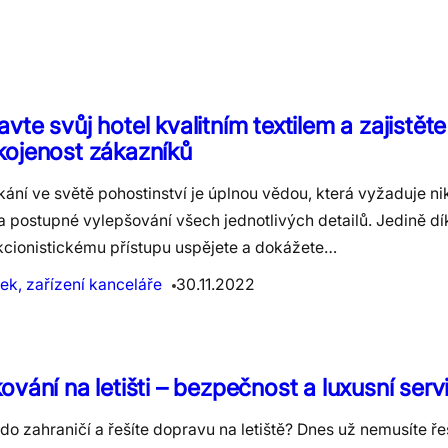
vte svůj hotel kvalitním textilem a zajistěte
kojenost zákazníků
ání ve světě pohostinství je úplnou vědou, která vyžaduje n
a postupné vylepšování všech jednotlivých detailů. Jedině dí
kcionistickému přístupu uspějete a dokážete…
ek, zařízení kanceláře
30.11.2022
ování na letišti – bezpečnost a luxusní serv
 do zahraničí a řešíte dopravu na letiště? Dnes už nemusíte řeši