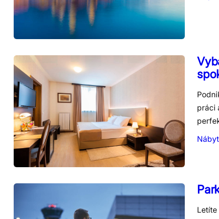
Vyba
spo
Podnik
práci 
perfe
Nábyt
Park
Letíte