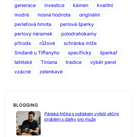
generace
investice
kámen
kvalitní
modré
nosná hodnota
originální
perleťová hmota
perlové šperky
perlový náramek
polodrahokamy
příroda
růžové
schránka mlže
Snídaně u Tiffanyho
specifický
šperkař
tahitské
Tiniana
tradice
výběr perel
vzácné
zelenkavé
BLOGGING
Pánská trička s potiskem vyřeší věčný
problém s dárky pro muže