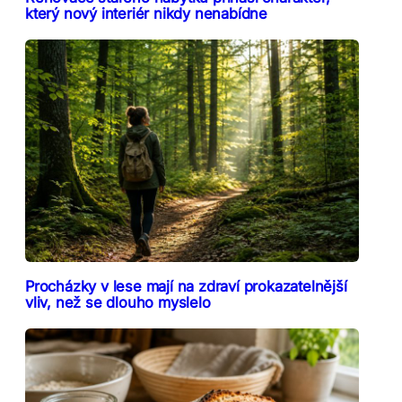
který nový interiér nikdy nenabídne
Procházky v lese mají na zdraví prokazatelnější
vliv, než se dlouho myslelo