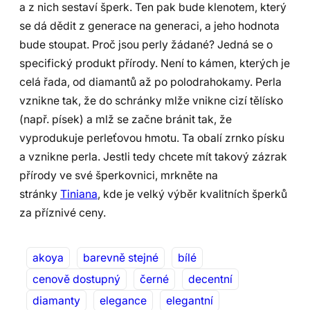
a z nich sestaví šperk. Ten pak bude klenotem, který
se dá dědit z generace na generaci, a jeho hodnota
bude stoupat. Proč jsou perly žádané? Jedná se o
specifický produkt přírody. Není to kámen, kterých je
celá řada, od diamantů až po polodrahokamy. Perla
vznikne tak, že do schránky mlže vnikne cizí tělísko
(např. písek) a mlž se začne bránit tak, že
vyprodukuje perleťovou hmotu. Ta obalí zrnko písku
a vznikne perla. Jestli tedy chcete mít takový zázrak
přírody ve své šperkovnici, mrkněte na
stránky
Tiniana
, kde je velký výběr kvalitních šperků
za příznivé ceny.
akoya
barevně stejné
bílé
cenově dostupný
černé
decentní
diamanty
elegance
elegantní