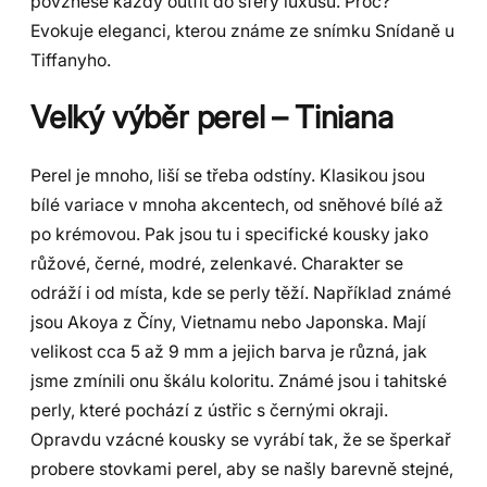
povznese každý outfit do sféry luxusu. Proč?
Evokuje eleganci, kterou známe ze snímku Snídaně u
Tiffanyho.
Velký výběr perel – Tiniana
Perel je mnoho, liší se třeba odstíny. Klasikou jsou
bílé variace v mnoha akcentech, od sněhové bílé až
po krémovou. Pak jsou tu i specifické kousky jako
růžové, černé, modré, zelenkavé. Charakter se
odráží i od místa, kde se perly těží. Například známé
jsou Akoya z Číny, Vietnamu nebo Japonska. Mají
velikost cca 5 až 9 mm a jejich barva je různá, jak
jsme zmínili onu škálu koloritu. Známé jsou i tahitské
perly, které pochází z ústřic s černými okraji.
Opravdu vzácné kousky se vyrábí tak, že se šperkař
probere stovkami perel, aby se našly barevně stejné,