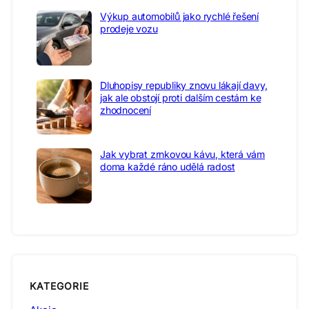
Výkup automobilů jako rychlé řešení
prodeje vozu
Dluhopisy republiky znovu lákají davy,
jak ale obstojí proti dalším cestám ke
zhodnocení
Jak vybrat zrnkovou kávu, která vám
doma každé ráno udělá radost
KATEGORIE