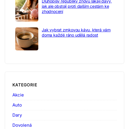
Dluhopisy republiky znovu lákají davy,
jak ale obstojí proti dalším cestám ke
zhodnocení
Jak vybrat zrnkovou kávu, která vám
doma každé ráno udělá radost
KATEGORIE
Akcie
Auto
Dary
Dovolená