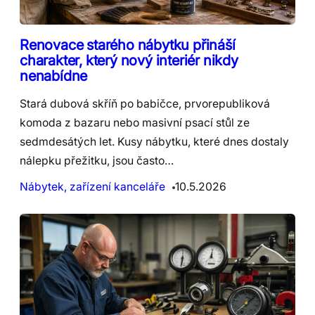
Renovace starého nábytku přináší
charakter, který nový interiér nikdy
nenabídne
Stará dubová skříň po babičce, prvorepubliková
komoda z bazaru nebo masivní psací stůl ze
sedmdesátých let. Kusy nábytku, které dnes dostaly
nálepku přežitku, jsou často…
Nábytek, zařízení kanceláře
10.5.2026