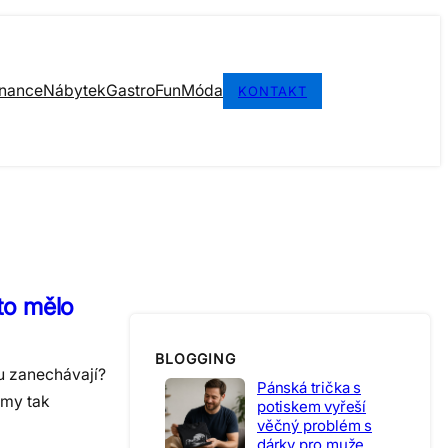
inance
Nábytek
Gastro
Fun
Móda
KONTAKT
 to mělo
BLOGGING
u zanechávají?
Pánská trička s
rmy tak
potiskem vyřeší
věčný problém s
dárky pro muže