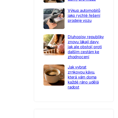
Výkup automobilů
jako rychlé řešení
prodeje vozu
Dluhopisy republiky
znovu lákají davy,
jak ale obstojí proti
dalším cestám ke
zhodnocení
Jak vybrat
zrnkovou kávu,
která vám doma
každé ráno udělá
radost