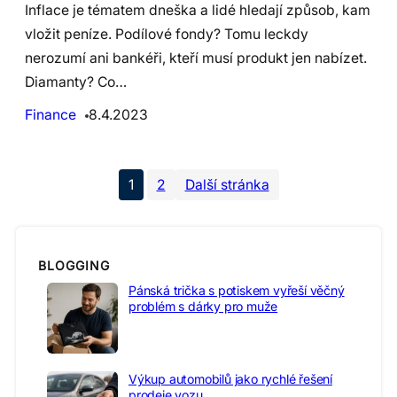
Inflace je tématem dneška a lidé hledají způsob, kam
vložit peníze. Podílové fondy? Tomu leckdy
nerozumí ani bankéři, kteří musí produkt jen nabízet.
Diamanty? Co…
Finance
8.4.2023
1
2
Další stránka
BLOGGING
Pánská trička s potiskem vyřeší věčný
problém s dárky pro muže
Výkup automobilů jako rychlé řešení
prodeje vozu