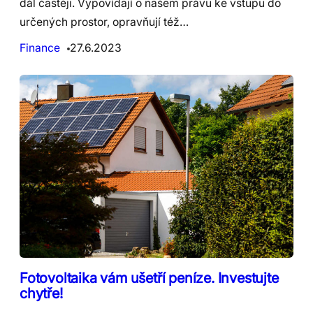
dál častěji. Vypovídají o našem právu ke vstupu do
určených prostor, opravňují též…
Finance
27.6.2023
Fotovoltaika vám ušetří peníze. Investujte
chytře!