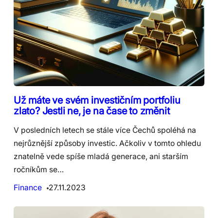
Už máte ve svém investičním portfoliu
zlato? Jestli ne, je na čase to změnit
V posledních letech se stále více Čechů spoléhá na
nejrůznější způsoby investic. Ačkoliv v tomto ohledu
znatelně vede spíše mladá generace, ani starším
ročníkům se…
Finance
27.11.2023