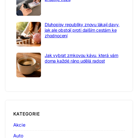
Dluhopisy republiky znovu lákají davy,
jak ale obstojí proti dalším cestám ke
zhodnocení
Jak vybrat zrnkovou kávu, která vám
doma každé ráno udělá radost
KATEGORIE
Akcie
Auto