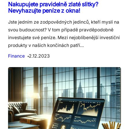
Nakupujete pravidelně zlaté slitky?
Nevyhazujte peníze z okna!
Jste jedním ze zodpovědných jedinců, kteří myslí na
svou budoucnost? V tom případě pravděpodobně
investujete své peníze. Mezi nejoblíbenější investiční
produkty v našich končinách patří…
Finance
2.12.2023