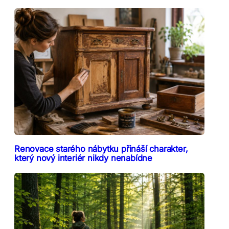
Renovace starého nábytku přináší charakter,
který nový interiér nikdy nenabídne