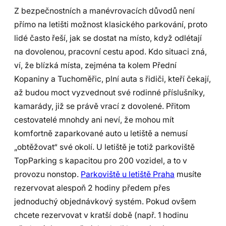
Z bezpečnostních a manévrovacích důvodů není
přímo na letišti možnost klasického parkování, proto
lidé často řeší, jak se dostat na místo, když odlétají
na dovolenou, pracovní cestu apod. Kdo situaci zná,
ví, že blízká místa, zejména ta kolem Přední
Kopaniny a Tuchoměřic, plní auta s řidiči, kteří čekají,
až budou moct vyzvednout své rodinné příslušníky,
kamarády, již se právě vrací z dovolené. Přitom
cestovatelé mnohdy ani neví, že mohou mít
komfortně zaparkované auto u letiště a nemusí
„obtěžovat“ své okolí. U letiště je totiž parkoviště
TopParking s kapacitou pro 200 vozidel, a to v
provozu nonstop.
Parkoviště u letiště Praha
musíte
rezervovat alespoň 2 hodiny předem přes
jednoduchý objednávkový systém. Pokud ovšem
chcete rezervovat v kratší době (např. 1 hodinu