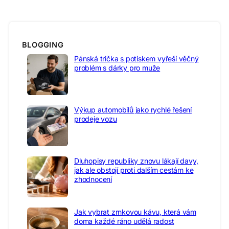
BLOGGING
Pánská trička s potiskem vyřeší věčný
problém s dárky pro muže
Výkup automobilů jako rychlé řešení
prodeje vozu
Dluhopisy republiky znovu lákají davy,
jak ale obstojí proti dalším cestám ke
zhodnocení
Jak vybrat zrnkovou kávu, která vám
doma každé ráno udělá radost