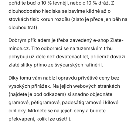
pořídíte buď o 10 % levněji, nebo o 10 % dráž. Z
dlouhodobého hlediska se bavíme klidně až o
stovkách tisíc korun rozdílu (zlato je přece jen běh na
dlouhou trať).
Dobrým příkladem je třeba zavedený e-shop Zlate-
mince.cz. Tito odborníci se na tuzemském trhu
pohybují už déle než devatenáct let, přičemž dováží
zlaté slitky přímo ze švýcarských rafinérií.
Díky tomu vám nabízí opravdu přívětivé ceny bez
vysokých přirážek. Na jejich webových stránkách
(najdete je pod odkazem) si snadno objednáte
gramové, pětigramové, padesátigramové i kilové
cihličky. Mrkněte se na jejich ceny a budete
překvapení, kolik lze ušetřit.