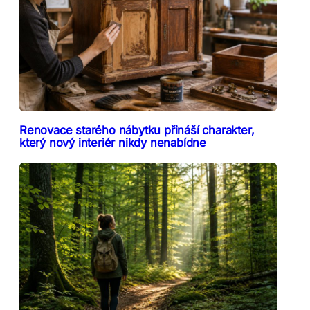
Renovace starého nábytku přináší charakter,
který nový interiér nikdy nenabídne