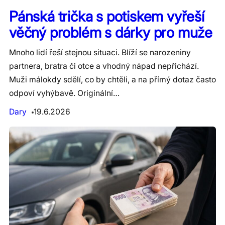
Pánská trička s potiskem vyřeší
věčný problém s dárky pro muže
Mnoho lidí řeší stejnou situaci. Blíží se narozeniny
partnera, bratra či otce a vhodný nápad nepřichází.
Muži málokdy sdělí, co by chtěli, a na přímý dotaz často
odpoví vyhýbavě. Originální…
Dary
19.6.2026