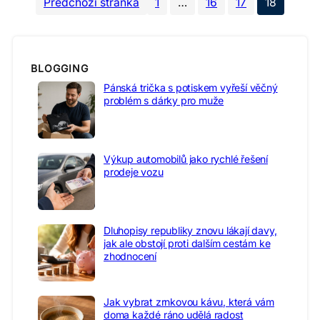
Předchozí stránka
1
…
16
17
18
BLOGGING
Pánská trička s potiskem vyřeší věčný
problém s dárky pro muže
Výkup automobilů jako rychlé řešení
prodeje vozu
Dluhopisy republiky znovu lákají davy,
jak ale obstojí proti dalším cestám ke
zhodnocení
Jak vybrat zrnkovou kávu, která vám
doma každé ráno udělá radost