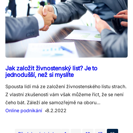
Jak založit živnostenský list? Je to
jednodušší, než si myslíte
Spousta lidí má ze založení živnostenského listu strach.
Z vlastní zkušenosti vám však můžeme říct, že se není
čeho bát. Záleží ale samozřejmě na oboru…
Online podnikání
8.2.2022