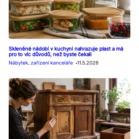
Skleněné nádobí v kuchyni nahrazuje plast a má
pro to víc důvodů, než byste čekali
Nábytek, zařízení kanceláře
11.5.2026