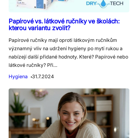
Papírové vs. látkové ručníky ve školách:
kterou variantu zvolit?
Papírové ručníky mají oproti látkovým ručníkům
významný vliv na udržení hygieny po mytí rukou a
nabízejí další přidané hodnoty. Které? Papírové nebo
látkové ručníky? Při…
Hygiena
31.7.2024