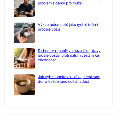
problém s dárky pro muže
Výkup automobilů jako rychlé řešení
prodeje vozu
Dluhopisy republiky znovu lákají davy,
jak ale obstojí proti dalším cestám ke
zhodnocení
Jak vybrat zrnkovou kávu, která vám
doma každé ráno udělá radost