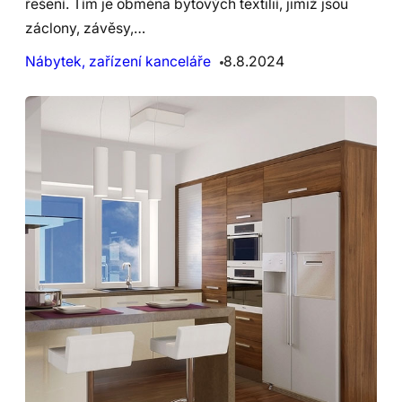
řešení. Tím je obměna bytových textilií, jimiž jsou
záclony, závěsy,…
Nábytek, zařízení kanceláře
8.8.2024