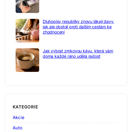
Dluhopisy republiky znovu lákají davy,
jak ale obstojí proti dalším cestám ke
zhodnocení
Jak vybrat zrnkovou kávu, která vám
doma každé ráno udělá radost
KATEGORIE
Akcie
Auto