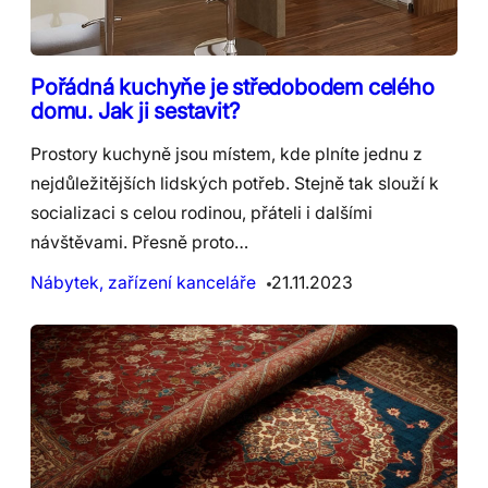
Pořádná kuchyňe je středobodem celého
domu. Jak ji sestavit?
Prostory kuchyně jsou místem, kde plníte jednu z
nejdůležitějších lidských potřeb. Stejně tak slouží k
socializaci s celou rodinou, přáteli i dalšími
návštěvami. Přesně proto…
Nábytek, zařízení kanceláře
21.11.2023