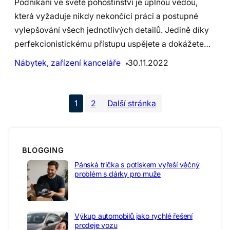
Podnikání ve světě pohostinství je úplnou vědou,
která vyžaduje nikdy nekončící práci a postupné
vylepšování všech jednotlivých detailů. Jedině díky
perfekcionistickému přístupu uspějete a dokážete…
Nábytek, zařízení kanceláře
30.11.2022
1
2
Další stránka
BLOGGING
Pánská trička s potiskem vyřeší věčný
problém s dárky pro muže
Výkup automobilů jako rychlé řešení
prodeje vozu