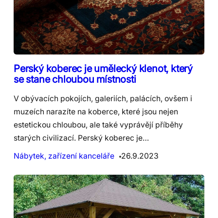
Perský koberec je umělecký klenot, který
se stane chloubou místnosti
V obývacích pokojích, galeriích, palácích, ovšem i
muzeích narazíte na koberce, které jsou nejen
estetickou chloubou, ale také vyprávějí příběhy
starých civilizací. Perský koberec je…
Nábytek, zařízení kanceláře
26.9.2023