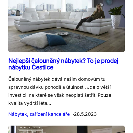
Nejlepší čalouněný nábytek? To je prodej
nábytku Čestlice
Čalouněný nábytek dává našim domovům tu
správnou dávku pohodlí a útulnosti. Jde o větší
investici, na které se však neoplatí šetřit. Pouze
kvalita vydrží léta…
Nábytek, zařízení kanceláře
28.5.2023