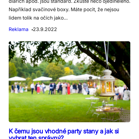
diářích apod. jsou standard. Zkuste něco ojedinělého.
Například svačinové boxy. Máte pocit, že nejsou
lidem tolik na očích jako…
Reklama
23.9.2022
K čemu jsou vhodné party stany a jak si
vybrat ten správný?