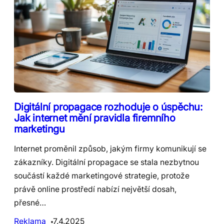
Digitální propagace rozhoduje o úspěchu:
Jak internet mění pravidla firemního
marketingu
Internet proměnil způsob, jakým firmy komunikují se
zákazníky. Digitální propagace se stala nezbytnou
součástí každé marketingové strategie, protože
právě online prostředí nabízí největší dosah,
přesné…
Reklama
7.4.2025