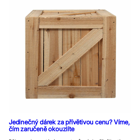
Jedinečný dárek za přívětivou cenu? Víme,
čím zaručeně okouzlíte