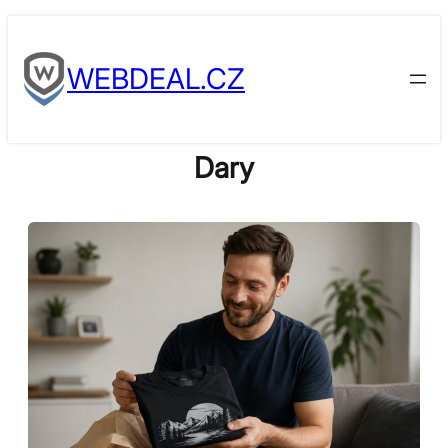
Skip
to
WEBDEAL.CZ
content
Dary