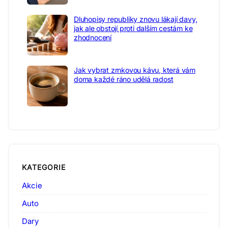
Dluhopisy republiky znovu lákají davy,
jak ale obstojí proti dalším cestám ke
zhodnocení
Jak vybrat zrnkovou kávu, která vám
doma každé ráno udělá radost
KATEGORIE
Akcie
Auto
Dary