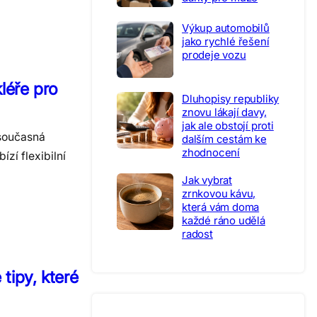
Výkup automobilů
jako rychlé řešení
prodeje vozu
léře pro
Dluhopisy republiky
znovu lákají davy,
jak ale obstojí proti
e současná
dalším cestám ke
zhodnocení
zí flexibilní
Jak vybrat
zrnkovou kávu,
která vám doma
každé ráno udělá
radost
 tipy, které