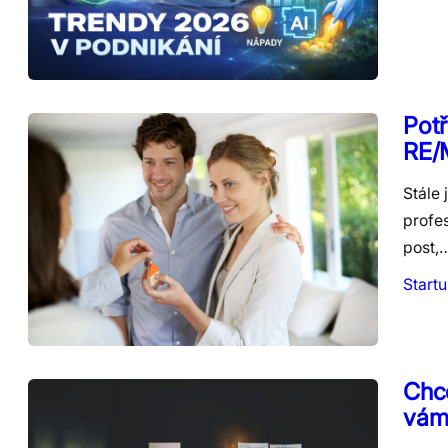
Potř
RE/
Stále 
profes
post,
Start
Chce
vám