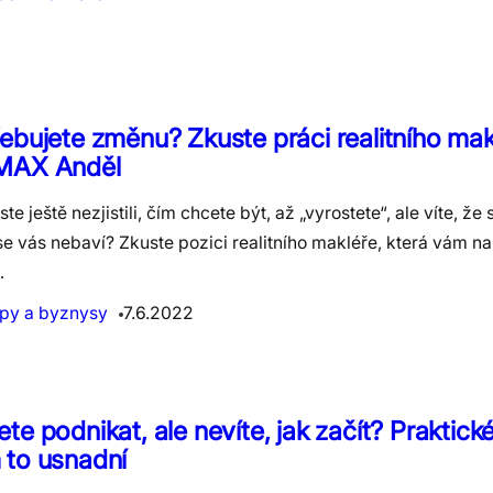
ebujete změnu? Zkuste práci realitního mak
MAX Anděl
jste ještě nezjistili, čím chcete být, až „vyrostete“, ale víte, ž
e vás nebaví? Zkuste pozici realitního makléře, která vám nabí
…
upy a byznysy
7.6.2022
te podnikat, ale nevíte, jak začít? Praktické
 to usnadní