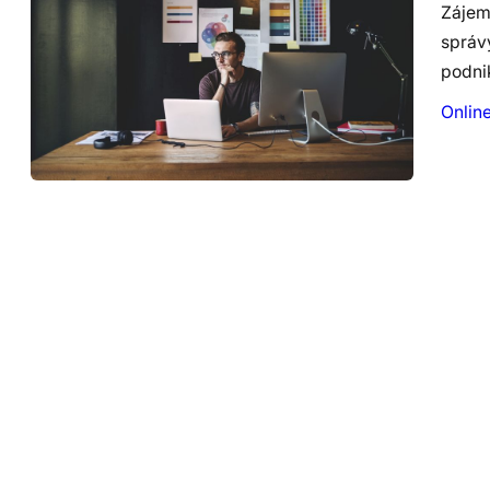
Zájem 
správ
podni
Onlin