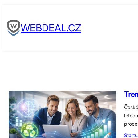
Skip
to
WEBDEAL.CZ
content
Tren
České
letec
proce
Start