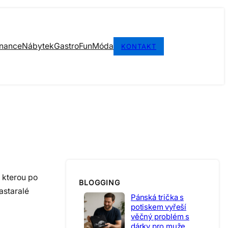
inance
Nábytek
Gastro
Fun
Móda
KONTAKT
 kterou po
BLOGGING
astaralé
Pánská trička s
potiskem vyřeší
věčný problém s
dárky pro muže