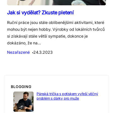
Jak si vydělat? Zkuste pletení
Ruční práce jsou stále oblíbenějšími aktivitami, které
mohou být nejen hobby. Výrobky od lokálních tvůrců
si získávají stále větší sympatie, dokonce je
dokázáno, že na…
Nezařazené
24.3.2023
BLOGGING
Pánská trička s potiskem vyřeší věčný
problém s dárky pro muže