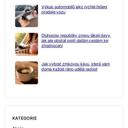
Výkup automobilů jako rychlé řešení
prodeje vozu
Dluhopisy republiky znovu lákají davy,
jak ale obstojí proti dalším cestám ke
zhodnocení
Jak vybrat zrnkovou kávu, která vám
doma každé ráno udělá radost
KATEGORIE