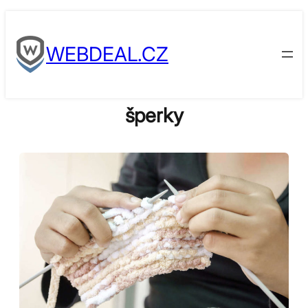
Skip
to
WEBDEAL.CZ
content
šperky