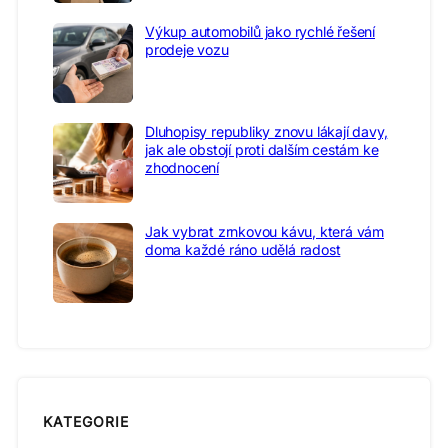
Výkup automobilů jako rychlé řešení
prodeje vozu
Dluhopisy republiky znovu lákají davy,
jak ale obstojí proti dalším cestám ke
zhodnocení
Jak vybrat zrnkovou kávu, která vám
doma každé ráno udělá radost
KATEGORIE