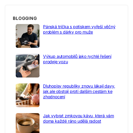
BLOGGING
Pánská trička s potiskem vyřeší věčný
problém s dárky pro muže
Výkup automobilů jako rychlé řešení
prodeje vozu
Dluhopisy republiky znovu lákají davy,
jak ale obstojí proti dalším cestám ke
zhodnocení
Jak vybrat zrnkovou kávu, která vám
doma každé ráno udělá radost