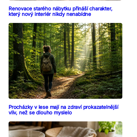
Renovace starého nábytku přináší charakter,
který nový interiér nikdy nenabídne
Procházky v lese mají na zdraví prokazatelnější
vliv, než se dlouho myslelo