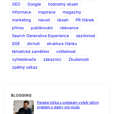
GEO
Google
hodnotný obsah
informace
inspirace
magazíny
marketing
návod
obsah
PR článek
přínos
publikování
relevance
Search Generative Experience
sezónnost
SGE
shrnutí
struktura článku
tématické zaměření
viditelnost
vyhledávače
zákazníci
Zkušenosti
zpětný odkaz
BLOGGING
Pánská trička s potiskem vyřeší věčný
problém s dárky pro muže