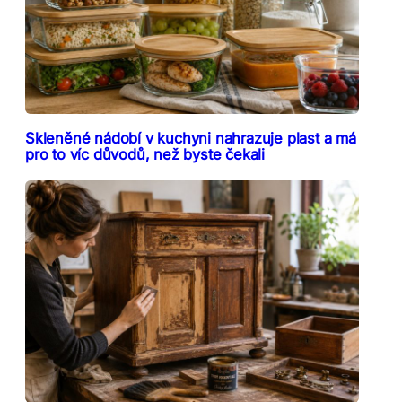
Skleněné nádobí v kuchyni nahrazuje plast a má
pro to víc důvodů, než byste čekali