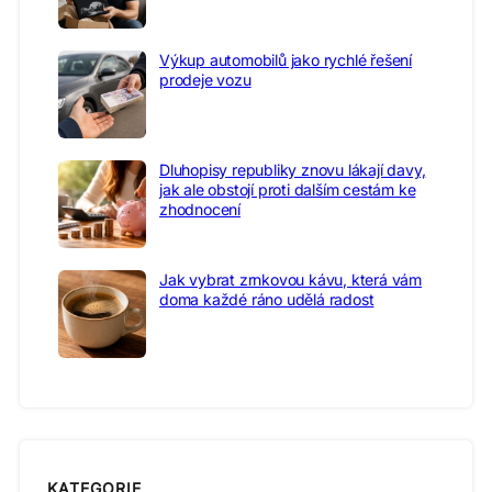
Výkup automobilů jako rychlé řešení
prodeje vozu
Dluhopisy republiky znovu lákají davy,
jak ale obstojí proti dalším cestám ke
zhodnocení
Jak vybrat zrnkovou kávu, která vám
doma každé ráno udělá radost
KATEGORIE