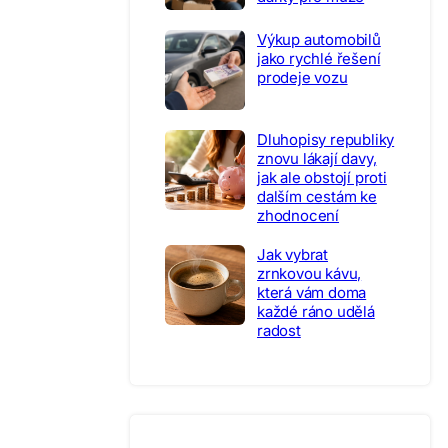
Výkup automobilů
jako rychlé řešení
prodeje vozu
Dluhopisy republiky
znovu lákají davy,
jak ale obstojí proti
dalším cestám ke
zhodnocení
Jak vybrat
zrnkovou kávu,
která vám doma
každé ráno udělá
radost