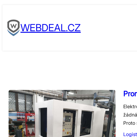
Skip
to
WEBDEAL.CZ
content
Pron
Elektr
žádná 
Proto 
Logist