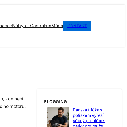
inance
Nábytek
Gastro
Fun
Móda
KONTAKT
m, kde není
BLOGGING
acího motoru.
Pánská trička s
potiskem vyřeší
věčný problém s
dárky pro muže