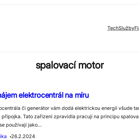
Tech
Služby
F
spalovací motor
ájem elektrocentrál na míru
ocentrála či generátor vám dodá elektrickou energii všude ta
přípojka. Tato zařízení zpravidla pracují na principu spalov
se používají jako…
ika
26.2.2024