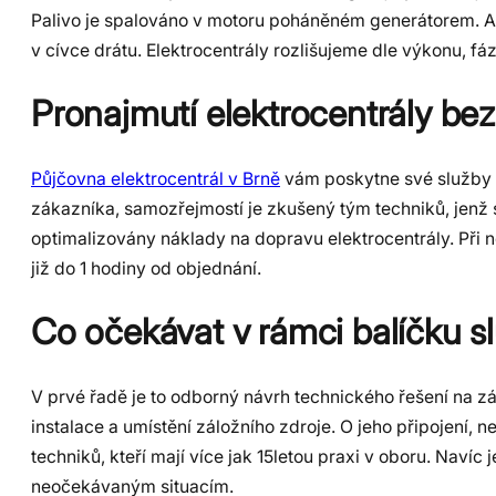
Palivo je spalováno v motoru poháněném generátorem. A 
v cívce drátu. Elektrocentrály rozlišujeme dle výkonu, fáz
Pronajmutí elektrocentrály bez 
Půjčovna elektrocentrál v Brně
vám poskytne své služby v
zákazníka, samozřejmostí je zkušený tým techniků, jenž 
optimalizovány náklady na dopravu elektrocentrály. Při
již do 1 hodiny od objednání.
Co očekávat v rámci balíčku s
V prvé řadě je to odborný návrh technického řešení na z
instalace a umístění záložního zdroje. O jeho připojen
techniků, kteří mají více jak 15letou praxi v oboru. Nav
neočekávaným situacím.