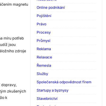
otáčením magnetu
Online podnikání
Pojištění
Právo
Procesy
na míru potřeb
Průmysl
udíž jsou
Reklama
áložního zdroje
Relaxace
Řemesla
Služby
Společenská odpovědnost firem
í dopravy,
Startupy a byznysy
á tým zkušených
šlo k
Stavebnictví