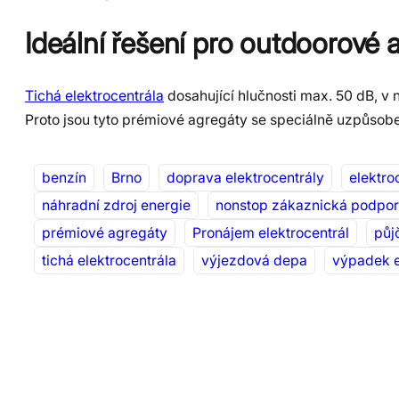
Ideální řešení pro outdoorové 
Tichá elektrocentrála
dosahující hlučnosti max. 50 dB, v n
Proto jsou tyto prémiové agregáty se speciálně uzpůsobe
benzín
Brno
doprava elektrocentrály
elektro
náhradní zdroj energie
nonstop zákaznická podpo
prémiové agregáty
Pronájem elektrocentrál
půj
tichá elektrocentrála
výjezdová depa
výpadek e