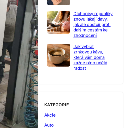
Dluhopisy republiky
znovu lákají davy,
jak ale obstojí proti
dalším cestám ke
zhodnocení
Jak vybrat
zrnkovou kávu,
která vám doma
každé ráno udělá
radost
KATEGORIE
Akcie
Auto