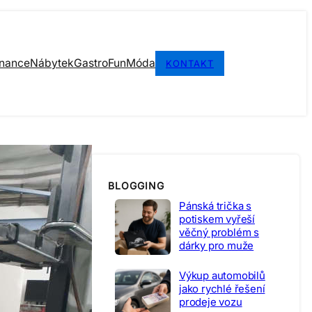
inance
Nábytek
Gastro
Fun
Móda
KONTAKT
BLOGGING
Pánská trička s
potiskem vyřeší
věčný problém s
dárky pro muže
Výkup automobilů
jako rychlé řešení
prodeje vozu