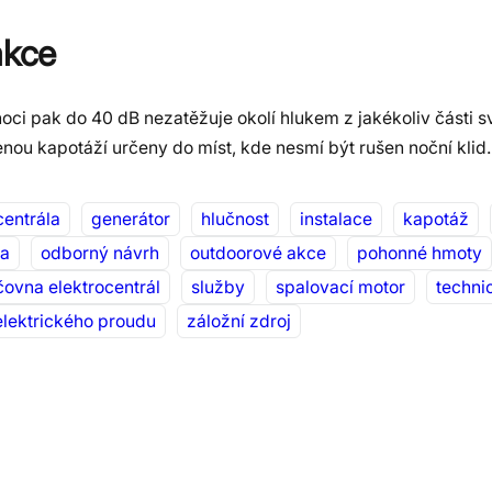
akce
oci pak do 40 dB nezatěžuje okolí hlukem z jakékoliv části sv
nou kapotáží určeny do míst, kde nesmí být rušen noční klid.
centrála
generátor
hlučnost
instalace
kapotáž
ra
odborný návrh
outdoorové akce
pohonné hmoty
čovna elektrocentrál
služby
spalovací motor
technic
lektrického proudu
záložní zdroj