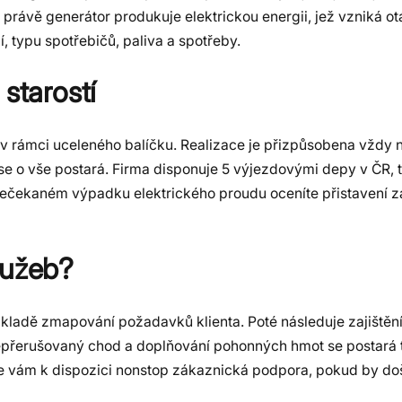
právě generátor produkuje elektrickou energii, jež vzniká 
í, typu spotřebičů, paliva a spotřeby.
starostí
 rámci uceleného balíčku. Realizace je přizpůsobena vždy 
se o vše postará. Firma disponuje 5 výjezdovými depy v ČR, t
 nečekaném výpadku elektrického proudu oceníte přistavení z
lužeb?
ákladě zmapování požadavků klienta. Poté následuje zajištěn
í, nepřerušovaný chod a doplňování pohonných hmot se postar
íc je vám k dispozici nonstop zákaznická podpora, pokud by do