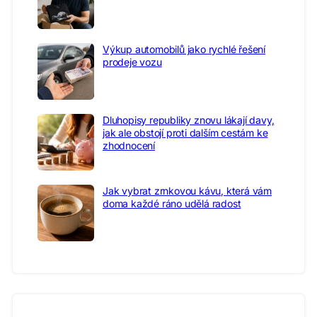
Výkup automobilů jako rychlé řešení
prodeje vozu
Dluhopisy republiky znovu lákají davy,
jak ale obstojí proti dalším cestám ke
zhodnocení
Jak vybrat zrnkovou kávu, která vám
doma každé ráno udělá radost