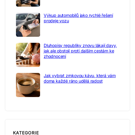
Výkup automobilů jako rychlé řešení
prodeje vozu
Dluhopisy republiky znovu lákají davy,
jak ale obstojí proti dalším cestám ke
zhodnocení
Jak vybrat zrnkovou kávu, která vám
doma každé ráno udělá radost
KATEGORIE