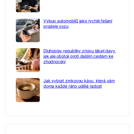
Výkup automobilů jako rychlé řešení
prodeje vozu
Dluhopisy republiky znovu lákají davy,
jak ale obstojí proti dalším cestám ke
zhodnocení
Jak vybrat zrnkovou kávu, která vám
doma každé ráno udělá radost