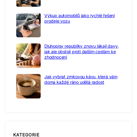
Výkup automobilů jako rychlé řešení
prodeje vozu
Dluhopisy republiky znovu lákají davy,
jak ale obstojí proti dalším cestám ke
zhodnocení
Jak vybrat zrnkovou kávu, která vám
doma každé ráno udělá radost
KATEGORIE