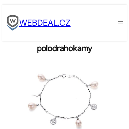
Skip
to
WEBDEAL.CZ
content
polodrahokamy