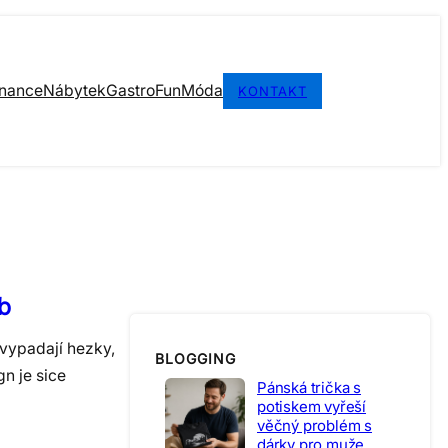
inance
Nábytek
Gastro
Fun
Móda
KONTAKT
b
 vypadají hezky,
BLOGGING
gn je sice
Pánská trička s
potiskem vyřeší
věčný problém s
dárky pro muže