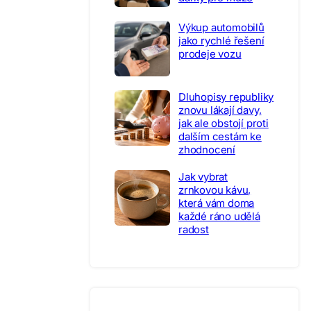
Výkup automobilů
jako rychlé řešení
prodeje vozu
Dluhopisy republiky
znovu lákají davy,
jak ale obstojí proti
dalším cestám ke
zhodnocení
Jak vybrat
zrnkovou kávu,
která vám doma
každé ráno udělá
radost