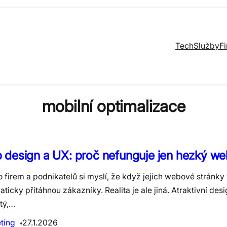
Tech
Služby
F
mobilní optimalizace
design a UX: proč nefunguje jen hezký we
 firem a podnikatelů si myslí, že když jejich webové stránky
ticky přitáhnou zákazníky. Realita je ale jiná. Atraktivní desi
tý,…
ting
27.1.2026