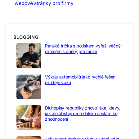
webové stránky pro firmy
BLOGGING
Pánská trička s potiskem vyřeší věčný
problém s dárky pro muže
Výkup automobilů jako rychlé řešení
prodeje vozu
Dluhopisy republiky znovu lákají davy,
jak ale obstojí proti dalším cestám ke
zhodnocení
Jak vybrat zrnkovou kávu, která vám