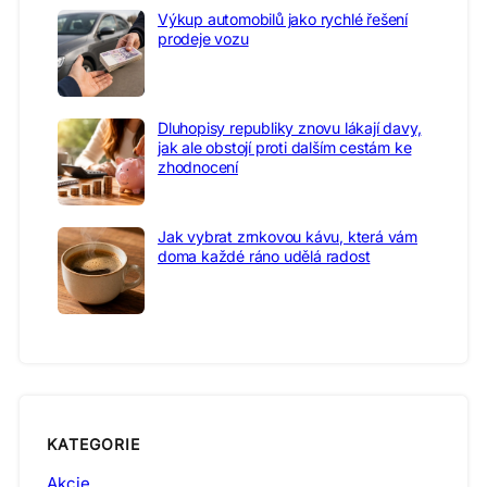
Výkup automobilů jako rychlé řešení
prodeje vozu
Dluhopisy republiky znovu lákají davy,
jak ale obstojí proti dalším cestám ke
zhodnocení
Jak vybrat zrnkovou kávu, která vám
doma každé ráno udělá radost
KATEGORIE
Akcie