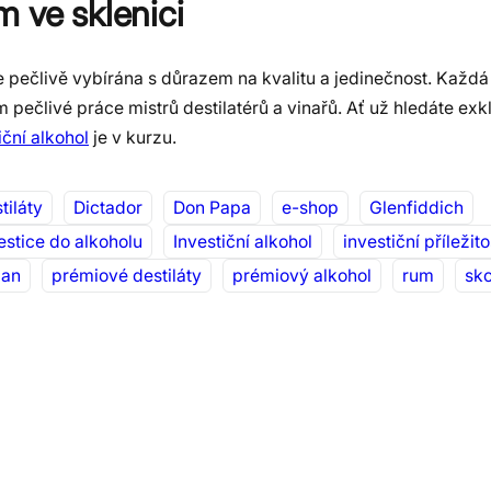
 ve sklenici
e pečlivě vybírána s důrazem na kvalitu a jedinečnost. Každá
pečlivé práce mistrů destilatérů a vinařů. Ať už hledáte exk
iční alkohol
je v kurzu.
tiláty
Dictador
Don Papa
e-shop
Glenfiddich
estice do alkoholu
Investiční alkohol
investiční příležito
lan
prémiové destiláty
prémiový alkohol
rum
sk