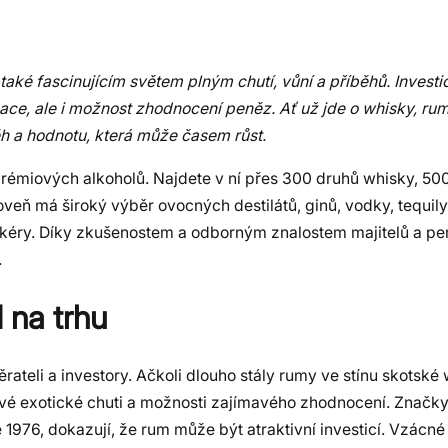
také fascinujícím světem plným chutí, vůní a příběhů. Investi
ace, ale i možnost zhodnocení peněz. Ať už jde o whisky, rum,
ěh a hodnotu, která může časem růst.
 prémiových alkoholů. Najdete v ní přes 300 druhů whisky, 5
ň má široký výběr ovocných destilátů, ginů, vodky, tequily
a likéry. Díky zkušenostem a odborným znalostem majitelů a p
.
 na trhu
rateli a investory. Ačkoli dlouho stály rumy ve stínu skotské
své exotické chuti a možnosti zajímavého zhodnocení. Značky
 1976, dokazují, že rum může být atraktivní investicí. Vzácné