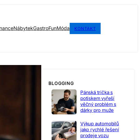
inance
Nábytek
Gastro
Fun
Móda
KONTAKT
BLOGGING
Pánská trička s
potiskem vyřeší
věčný problém s
dárky pro muže
Výkup automobilů
jako rychlé řešení
prodeje vozu