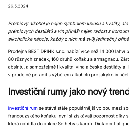
26.5.2024
Prémiový alkohol je nejen symbolem luxusu a kvality, ale 
prémiových destilátů a vín přináší nejen radost z konzum
alkoholické nápoje, každý z nich má svůj jedinečný příb
Prodejna BEST DRINK s.r.o. nabízí více než 14 000 lahví
80 různých značek, 160 druhů koňaku a armagnacu. Zárove
absintu, a samozřejmě i kvalitní vína a české destiláty 
v prodejně poradit s výběrem alkoholu pro jakýkoliv účel
Investiční rumy jako nový trend
Investiční rum
se stává stále populárnější volbou mezi sbě
francouzského koňaku, nyní si získávají pozornost díky 
která nabídla do aukce Sotheby’s karafu Dictador Lalique