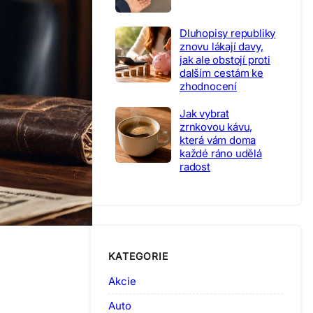
Dluhopisy republiky
znovu lákají davy,
jak ale obstojí proti
dalším cestám ke
zhodnocení
Jak vybrat
zrnkovou kávu,
která vám doma
každé ráno udělá
radost
KATEGORIE
Akcie
Auto