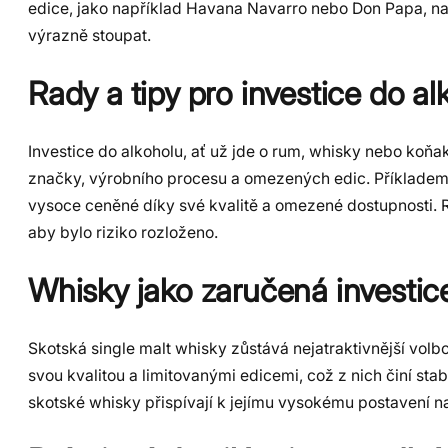
edice, jako například Havana Navarro nebo Don Papa, nab
výrazně stoupat.
Rady a tipy pro investice do al
Investice do alkoholu, ať už jde o rum, whisky nebo koňa
značky, výrobního procesu a omezených edic. Příkladem 
vysoce ceněné díky své kvalitě a omezené dostupnosti. Ro
aby bylo riziko rozloženo.
Whisky jako zaručená investic
Skotská single malt whisky zůstává nejatraktivnější vol
svou kvalitou a limitovanými edicemi, což z nich činí sta
skotské whisky přispívají k jejímu vysokému postavení na