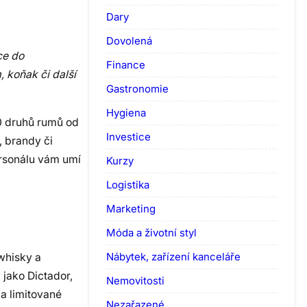
Dary
Dovolená
ce do
Finance
 koňak či další
Gastronomie
Hygiena
00 druhů rumů od
Investice
, brandy či
ersonálu vám umí
Kurzy
Logistika
Marketing
Móda a životní styl
Nábytek, zařízení kanceláře
 whisky a
 jako Dictador,
Nemovitosti
 a limitované
Nezařazené