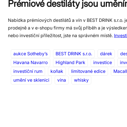
Prémiové destiláty jsou uměním
Nabídka prémiových destilátů a vín v BEST DRINK s.r.o. j
prodejně a v e-shopu firmy má svůj příběh a je výsledkem 
nebo investiční příležitost, jste na správném místě.
Invest
aukce Sotheby’s
BEST DRINK s.r.o.
dárek
des
Havana Navarro
Highland Park
investice
inv
investiční rum
koňak
limitované edice
Macal
umění ve sklenici
vína
whisky