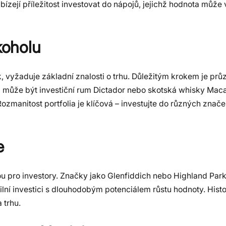
ízejí příležitost investovat do nápojů, jejichž hodnota může
koholu
k, vyžaduje základní znalosti o trhu. Důležitým krokem je prů
může být investiční rum Dictador nebo skotská whisky Macal
zmanitost portfolia je klíčová – investujte do různých značek
e
bou pro investory. Značky jako Glenfiddich nebo Highland Par
bilní investici s dlouhodobým potenciálem růstu hodnoty. Histo
 trhu.