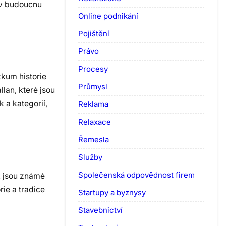
 v budoucnu
Online podnikání
Pojištění
Právo
Procesy
zkum historie
Průmysl
lan, které jsou
 a kategorií,
Reklama
Relaxace
Řemesla
Služby
Společenská odpovědnost firem
k jsou známé
rie a tradice
Startupy a byznysy
Stavebnictví