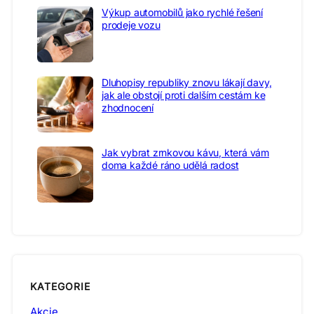
Výkup automobilů jako rychlé řešení
prodeje vozu
Dluhopisy republiky znovu lákají davy,
jak ale obstojí proti dalším cestám ke
zhodnocení
Jak vybrat zrnkovou kávu, která vám
doma každé ráno udělá radost
KATEGORIE
Akcie