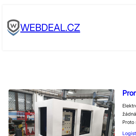
Skip
to
WEBDEAL.CZ
content
Pron
Elektr
žádná 
Proto 
Logist