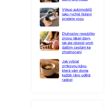
Výkup automobilů
jako rychlé řešení
prodeje vozu
Dluhopisy republiky
znovu lákají davy,
jak ale obstojí proti
dalším cestám ke
zhodnocení
Jak vybrat
zrnkovou kávu,
která vám doma
každé ráno udělá
radost