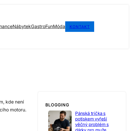
inance
Nábytek
Gastro
Fun
Móda
KONTAKT
m, kde není
BLOGGING
acího motoru.
Pánská trička s
potiskem vyřeší
věčný problém s
dárky pro muže