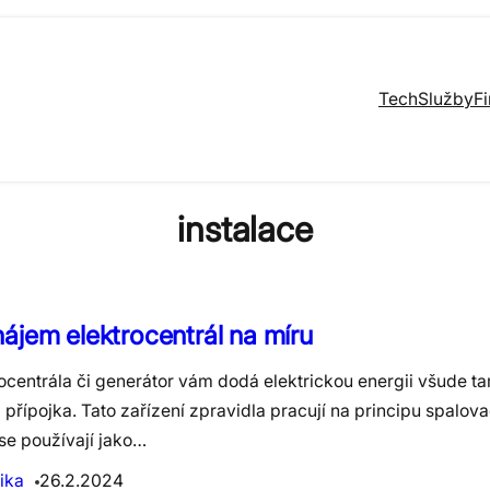
Tech
Služby
F
instalace
ájem elektrocentrál na míru
ocentrála či generátor vám dodá elektrickou energii všude ta
přípojka. Tato zařízení zpravidla pracují na principu spalov
se používají jako…
ika
26.2.2024