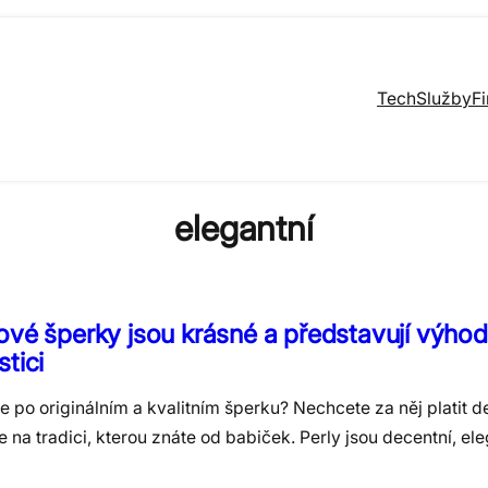
Tech
Služby
F
elegantní
ové šperky jsou krásné a představují výho
stici
e po originálním a kvalitním šperku? Nechcete za něj platit de
 na tradici, kterou znáte od babiček. Perly jsou decentní, ele