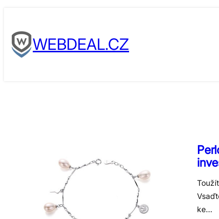
Skip
to
WEBDEAL.CZ
content
Perl
inve
Toužít
Vsaďte
ke…