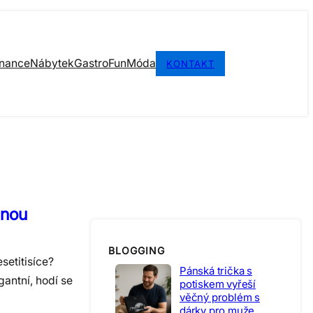
inance
Nábytek
Gastro
Fun
Móda
KONTAKT
dnou
BLOGGING
setitisíce?
Pánská trička s
gantní, hodí se
potiskem vyřeší
věčný problém s
dárky pro muže