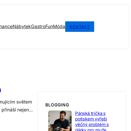
inance
Nábytek
Gastro
Fun
Móda
KONTAKT
m
inujícím světem
BLOGGING
n přináší nejen…
Pánská trička s
potiskem vyřeší
věčný problém s
dárky pro muže