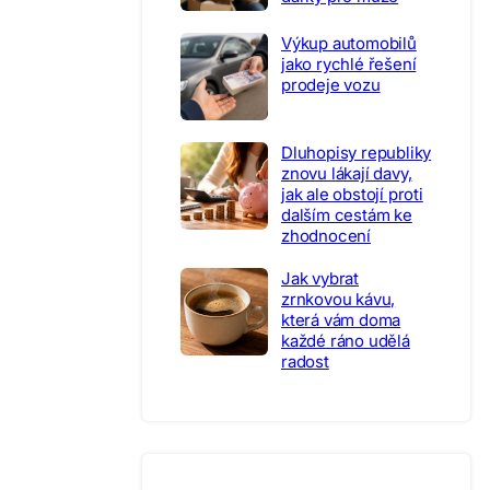
Výkup automobilů
jako rychlé řešení
prodeje vozu
Dluhopisy republiky
znovu lákají davy,
jak ale obstojí proti
dalším cestám ke
zhodnocení
Jak vybrat
zrnkovou kávu,
která vám doma
každé ráno udělá
radost