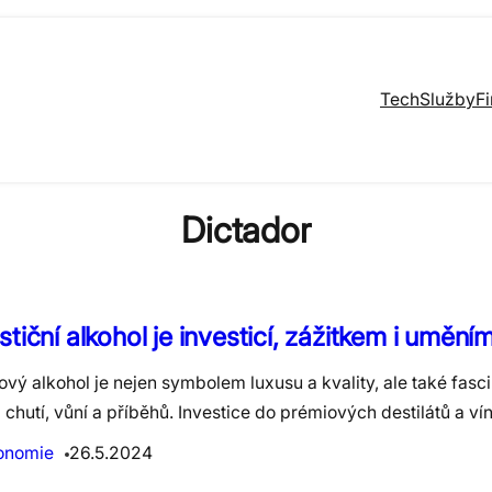
Tech
Služby
F
Dictador
stiční alkohol je investicí, zážitkem i umění
vý alkohol je nejen symbolem luxusu a kvality, ale také fasc
chutí, vůní a příběhů. Investice do prémiových destilátů a ví
onomie
26.5.2024