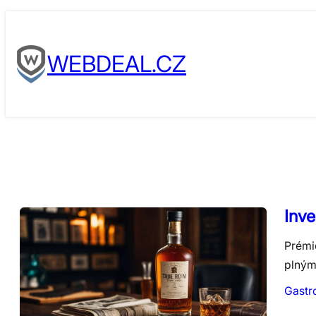
Skip
to
WEBDEAL.CZ
content
Inve
Prémio
plným 
Gastr