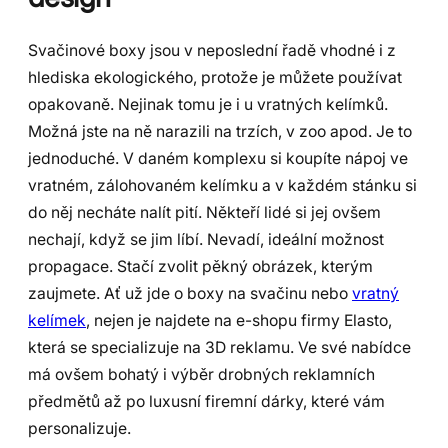
Svačinové boxy jsou v neposlední řadě vhodné i z
hlediska ekologického, protože je můžete používat
opakovaně. Nejinak tomu je i u vratných kelímků.
Možná jste na ně narazili na trzích, v zoo apod. Je to
jednoduché. V daném komplexu si koupíte nápoj ve
vratném, zálohovaném kelímku a v každém stánku si
do něj necháte nalít pití. Někteří lidé si jej ovšem
nechají, když se jim líbí. Nevadí, ideální možnost
propagace. Stačí zvolit pěkný obrázek, kterým
zaujmete. Ať už jde o boxy na svačinu nebo
vratný
kelímek
, nejen je najdete na e-shopu firmy Elasto,
která se specializuje na 3D reklamu. Ve své nabídce
má ovšem bohatý i výběr drobných reklamních
předmětů až po luxusní firemní dárky, které vám
personalizuje.