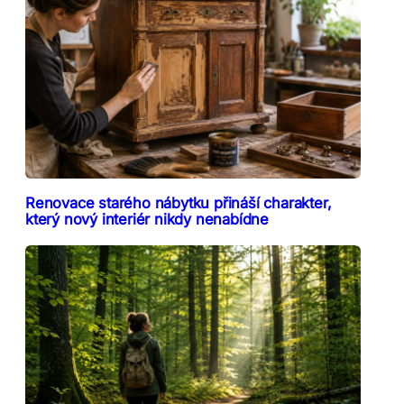
Renovace starého nábytku přináší charakter,
který nový interiér nikdy nenabídne