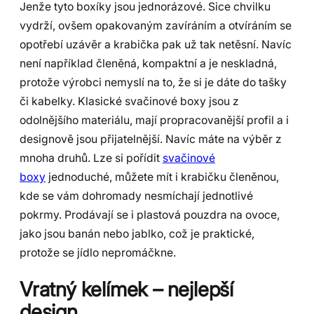
Jenže tyto boxíky jsou jednorázové. Sice chvilku
vydrží, ovšem opakovaným zavíráním a otvíráním se
opotřebí uzávěr a krabička pak už tak netěsní. Navíc
není například členěná, kompaktní a je neskladná,
protože výrobci nemyslí na to, že si je dáte do tašky
či kabelky. Klasické svačinové boxy jsou z
odolnějšího materiálu, mají propracovanější profil a i
designově jsou přijatelnější. Navíc máte na výběr z
mnoha druhů. Lze si pořídit
svačinové
boxy
jednoduché, můžete mít i krabičku členěnou,
kde se vám dohromady nesmíchají jednotlivé
pokrmy. Prodávají se i plastová pouzdra na ovoce,
jako jsou banán nebo jablko, což je praktické,
protože se jídlo nepromáčkne.
Vratný kelímek – nejlepší
design