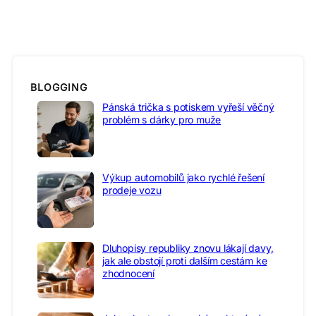
BLOGGING
Pánská trička s potiskem vyřeší věčný
problém s dárky pro muže
Výkup automobilů jako rychlé řešení
prodeje vozu
Dluhopisy republiky znovu lákají davy,
jak ale obstojí proti dalším cestám ke
zhodnocení