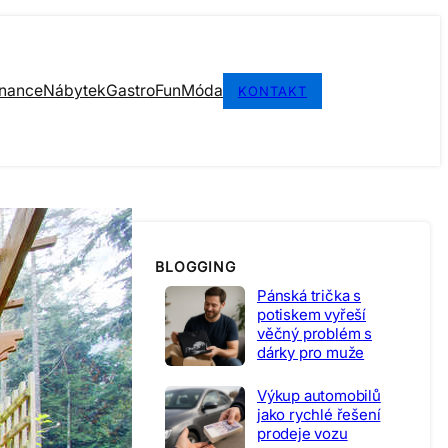
inance
Nábytek
Gastro
Fun
Móda
KONTAKT
BLOGGING
Pánská trička s
potiskem vyřeší
věčný problém s
dárky pro muže
Výkup automobilů
jako rychlé řešení
prodeje vozu