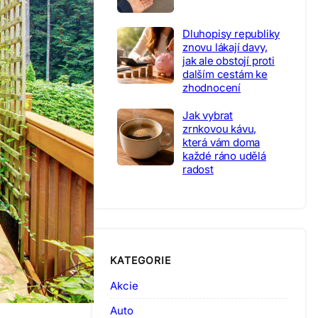
Dluhopisy republiky
znovu lákají davy,
jak ale obstojí proti
dalším cestám ke
zhodnocení
Jak vybrat
zrnkovou kávu,
která vám doma
každé ráno udělá
radost
KATEGORIE
Akcie
Auto