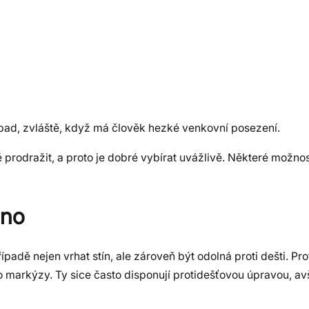
ápad, zvláště, když má člověk hezké venkovní posezení.
prodražit, a proto je dobré vybírat uvážlivě. Některé možnos
hno
dě nejen vrhat stín, ale zároveň být odolná proti dešti. Pro
markýzy. Ty sice často disponují protidešťovou úpravou, av