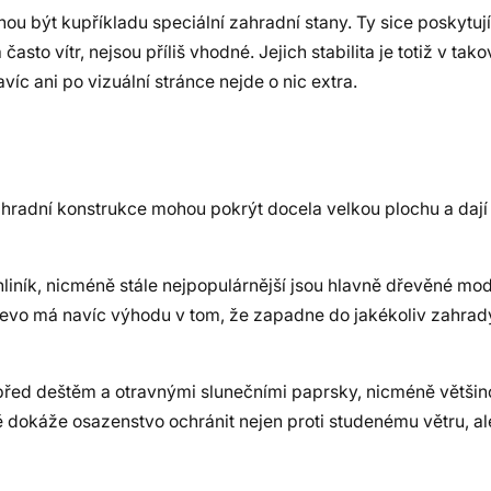
u být kupříkladu speciální zahradní stany. Ty sice poskytují
to vítr, nejsou příliš vhodné. Jejich stabilita je totiž v tak
víc ani po vizuální stránce nejde o nic extra.
ahradní konstrukce mohou pokrýt docela velkou plochu a dají 
hliník, nicméně stále nejpopulárnější jsou hlavně dřevěné mo
Dřevo má navíc výhodu v tom, že zapadne do jakékoliv zahrad
před deštěm a otravnými slunečními paprsky, nicméně většino
ě dokáže osazenstvo ochránit nejen proti studenému větru, al