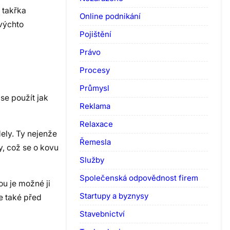
 takřka
Online podnikání
ovýchto
Pojištění
Právo
Procesy
Průmysl
se použít jak
Reklama
Relaxace
dely. Ty nejenže
Řemesla
y, což se o kovu
Služby
Společenská odpovědnost firem
u je možné ji
Startupy a byznysy
e také před
Stavebnictví