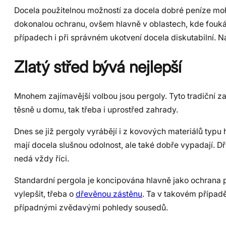
Docela použitelnou možností za docela dobré peníze moho
dokonalou ochranu, ovšem hlavně v oblastech, kde fouká čas
případech i při správném ukotvení docela diskutabilní. Na
Zlatý střed bývá nejlepší
Mnohem zajímavější volbou jsou pergoly. Tyto tradiční z
těsně u domu, tak třeba i uprostřed zahrady.
Dnes se již pergoly vyrábějí i z kovových materiálů typu 
mají docela slušnou odolnost, ale také dobře vypadají. 
nedá vždy říci.
Standardní pergola je koncipována hlavně jako ochrana 
vylepšit, třeba o
dřevěnou zástěnu
. Ta v takovém případ
případnými zvědavými pohledy sousedů.