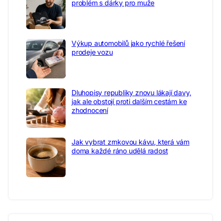
problém s dárky pro muže
Výkup automobilů jako rychlé řešení
prodeje vozu
Dluhopisy republiky znovu lákají davy,
jak ale obstojí proti dalším cestám ke
zhodnocení
Jak vybrat zrnkovou kávu, která vám
doma každé ráno udělá radost