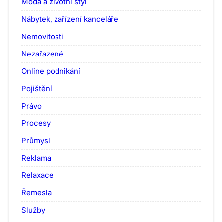
Móda a životní styl
Nábytek, zařízení kanceláře
Nemovitosti
Nezařazené
Online podnikání
Pojištění
Právo
Procesy
Průmysl
Reklama
Relaxace
Řemesla
Služby