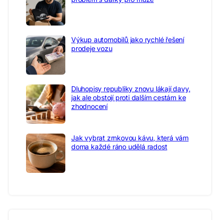
Výkup automobilů jako rychlé řešení
prodeje vozu
Dluhopisy republiky znovu lákají davy,
jak ale obstojí proti dalším cestám ke
zhodnocení
Jak vybrat zrnkovou kávu, která vám
doma každé ráno udělá radost