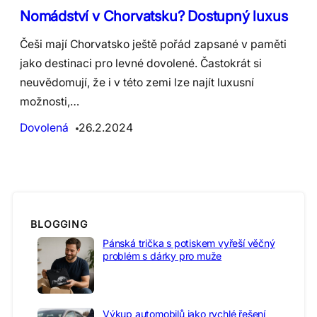
Nomádství v Chorvatsku? Dostupný luxus
Češi mají Chorvatsko ještě pořád zapsané v paměti
jako destinaci pro levné dovolené. Častokrát si
neuvědomují, že i v této zemi lze najít luxusní
možnosti,…
Dovolená
26.2.2024
BLOGGING
Pánská trička s potiskem vyřeší věčný
problém s dárky pro muže
Výkup automobilů jako rychlé řešení