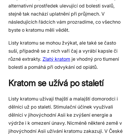
alternativní prostředek ulevující od bolesti svalů,
stejně tak nachází uplatnění při průjmech. V
následujících řádcích vám prozradíme, co všechno
byste o kratomu měli vědět.
Listy kratomu se mohou žvýkat, ale také se často
suší, případně se z nich vaří čaj a vyrábí kapsle či
různé extrakty.
Zlatý kratom
je vhodný pro tlumení
bolesti a pomáhá při odvykání od opiátů.
Kratom se užívá po staletí
Listy kratomu užívají thajští a malajští domorodci i
dělníci už po staletí. Stimulační účinek využívali
dělníci v jihovýchodní Asii ke zvýšení energie a
výdrže i k omezení únavy. Nicméně některé země v
jihovýchodní Asii užívání kratomu zakazují. V České