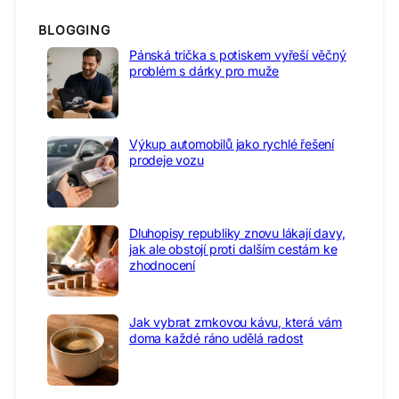
BLOGGING
Pánská trička s potiskem vyřeší věčný
problém s dárky pro muže
Výkup automobilů jako rychlé řešení
prodeje vozu
Dluhopisy republiky znovu lákají davy,
jak ale obstojí proti dalším cestám ke
zhodnocení
Jak vybrat zrnkovou kávu, která vám
doma každé ráno udělá radost