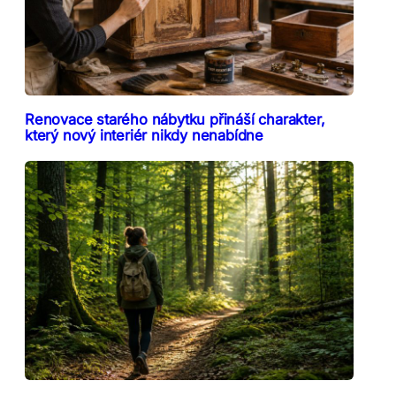
Renovace starého nábytku přináší charakter,
který nový interiér nikdy nenabídne