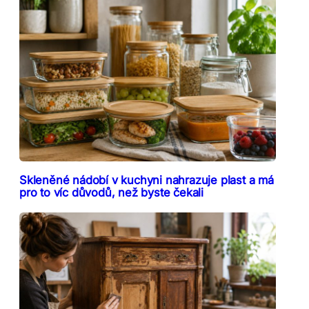
Skleněné nádobí v kuchyni nahrazuje plast a má
pro to víc důvodů, než byste čekali