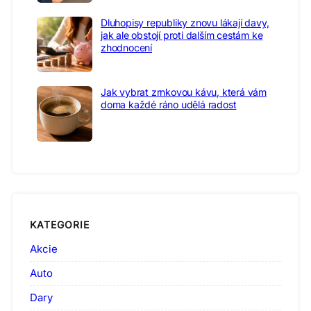
Dluhopisy republiky znovu lákají davy,
jak ale obstojí proti dalším cestám ke
zhodnocení
Jak vybrat zrnkovou kávu, která vám
doma každé ráno udělá radost
KATEGORIE
Akcie
Auto
Dary