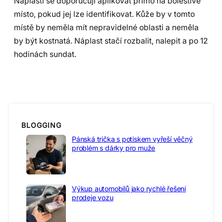
Náplasti se doporučují aplikovat přímo na bolestivé
místo, pokud jej lze identifikovat. Kůže by v tomto
místě by neměla mít nepravidelné oblasti a neměla
by být kostnatá. Náplast stačí rozbalit, nalepit a po 12
hodinách sundat.
BLOGGING
Pánská trička s potiskem vyřeší věčný
problém s dárky pro muže
Výkup automobilů jako rychlé řešení
prodeje vozu