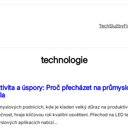
Tech
Služby
F
technologie
tivita a úspory: Proč přecházet na průmys
la
myslových podnicích, kde je kladen velký důraz na produktivi
nost, hraje klíčovou roli kvalitní osvětlení. Přechod na LED t
slových aplikacích nabízí…