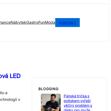
inance
Nábytek
Gastro
Fun
Móda
KONTAKT
lová LED
BLOGGING
tu a
Pánská trička s
echnologii v
potiskem vyřeší
věčný problém s
dárky pro muže