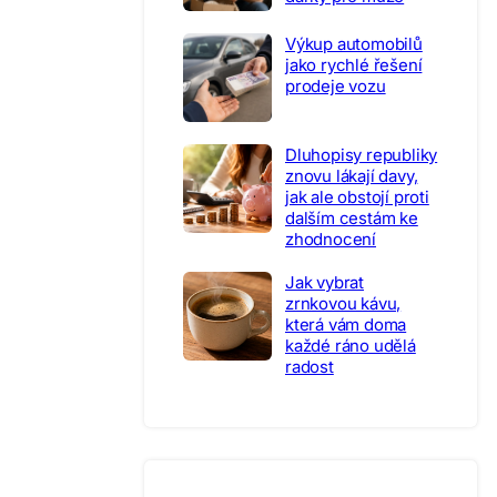
Výkup automobilů
jako rychlé řešení
prodeje vozu
Dluhopisy republiky
znovu lákají davy,
jak ale obstojí proti
dalším cestám ke
zhodnocení
Jak vybrat
zrnkovou kávu,
která vám doma
každé ráno udělá
radost